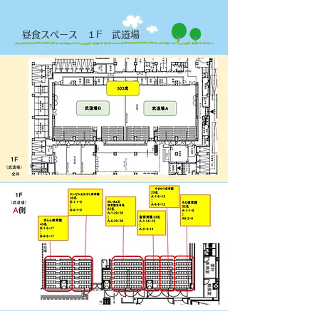
昼食スペース １F 武道場